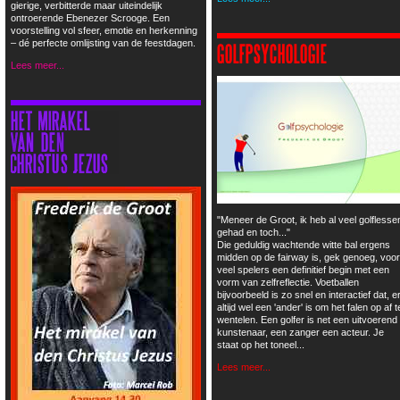
gierige, verbitterde maar uiteindelijk
ontroerende Ebenezer Scrooge. Een
voorstelling vol sfeer, emotie en herkenning
– dé perfecte omlijsting van de feestdagen.
Lees meer...
"Meneer de Groot, ik heb al veel golflesse
gehad en toch..."
Die geduldig wachtende witte bal ergens
midden op de fairway is, gek genoeg, voor
veel spelers een definitief begin met een
vorm van zelfreflectie. Voetballen
bijvoorbeeld is zo snel en interactief dat, e
altijd wel een 'ander' is om het falen op af t
wentelen. Een golfer is net een uitvoerend
kunstenaar, een zanger een acteur. Je
staat op het toneel...
Lees meer...