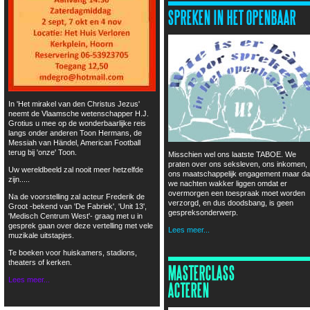
In 'Het mirakel van den Christus Jezus'
neemt de Vlaamsche wetenschapper H.J.
Grotius u mee op de wonderbaarlijke reis
langs onder anderen Toon Hermans, de
Messiah van Händel, American Football
terug bij 'onze' Toon.
Misschien wel ons laatste TABOE. We
praten over ons seksleven, ons inkomen,
Uw wereldbeeld zal nooit meer hetzelfde
ons maatschappelijk engagement maar da
zijn.....
we nachten wakker liggen omdat er
overmorgen een toespraak moet worden
Na de voorstelling zal acteur Frederik de
verzorgd, en dus doodsbang, is geen
Groot -bekend van 'De Fabriek', 'Unit 13',
gespreksonderwerp.
'Medisch Centrum West'- graag met u in
gesprek gaan over deze vertelling met vele
Lees meer...
muzikale uitstapjes.
Te boeken voor huiskamers, stadions,
theaters of kerken.
Lees meer...