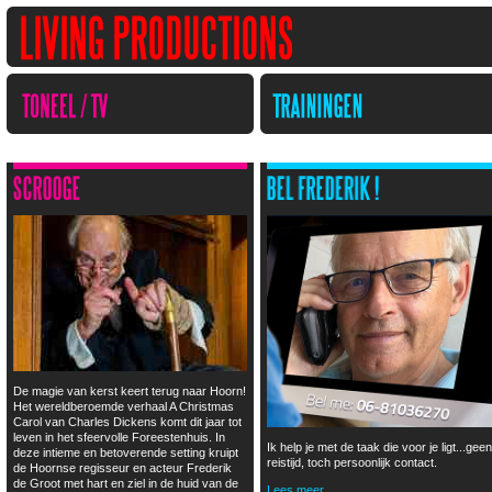
De magie van kerst keert terug naar Hoorn!
Het wereldberoemde verhaal A Christmas
Carol van Charles Dickens komt dit jaar tot
leven in het sfeervolle Foreestenhuis. In
Ik help je met de taak die voor je ligt...geen
deze intieme en betoverende setting kruipt
reistijd, toch persoonlijk contact.
de Hoornse regisseur en acteur Frederik
de Groot met hart en ziel in de huid van de
Lees meer...